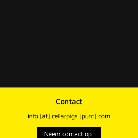
Contact
info [at] cellarpigs [punt] com
Neem contact op!